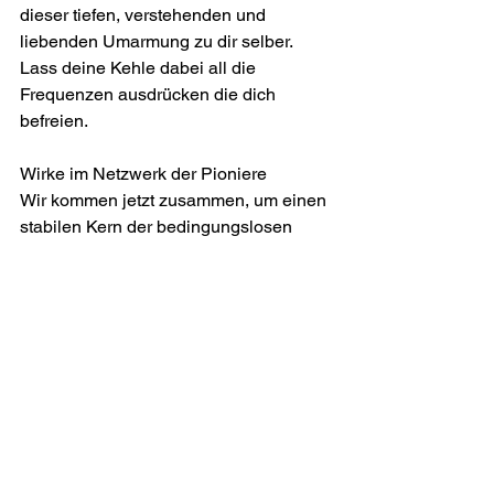
dieser tiefen, verstehenden und 
liebenden Umarmung zu dir selber. 
Lass deine Kehle dabei all die 
Frequenzen ausdrücken die dich 
befreien.
Wirke im Netzwerk der Pioniere
Wir kommen jetzt zusammen, um einen 
stabilen Kern der bedingungslosen 
Liebe zu bilden. Wir werden darauf 
vorbereitet im großen Netzwerk der 
zeitlosen Wesen auf der Erde und der 
intergalaktischen Einheit die neue Welt, 
die auch unser altes Paradies ist, 
liebend zu er-wirken.
Im 
SALIMUTRA Netzwerk
 kann jeder 
und jede sein Wissen weitergeben. Ihr 
könnt  eigene Gruppen gründen um mit 
den eigenen Essenz-Inhalten dort zu 