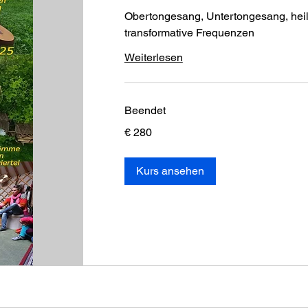
Obertongesang, Untertongesang, he
transformative Frequenzen
Weiterlesen
Beendet
280
€ 280
Euro
Kurs ansehen