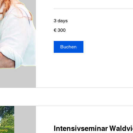
3 days
300
€ 300
Euro
Buchen
Intensivseminar Waldvi