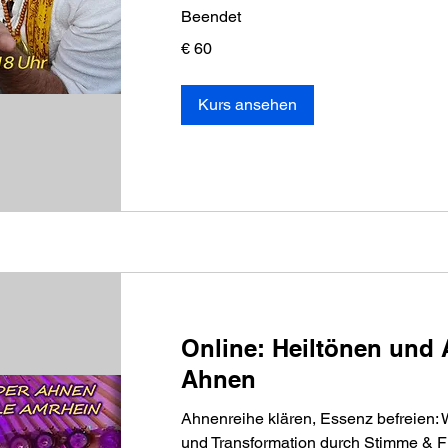
Beendet
60
€ 60
Euro
Kurs ansehen
Online: Heiltönen und
Ahnen
Ahnenreihe klären, Essenz befreien: 
und Transformation durch Stimme & 