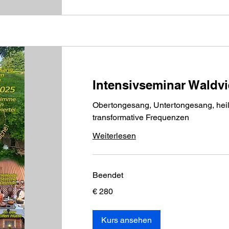
Intensivseminar Waldvi
Obertongesang, Untertongesang, he
transformative Frequenzen
Weiterlesen
Beendet
280
€ 280
Euro
Kurs ansehen