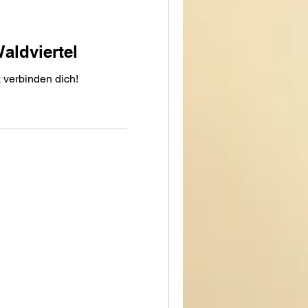
aldviertel
k verbinden dich!