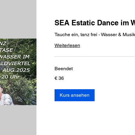
SEA Estatic Dance im W
Tauche ein, tanz frei - Wasser & Musi
Weiterlesen
Beendet
36
€ 36
Euro
Kurs ansehen