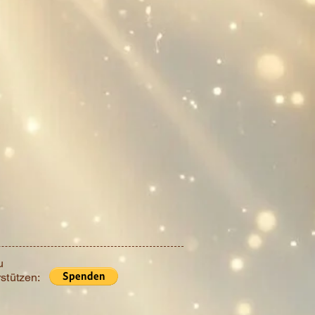
u
stützen: