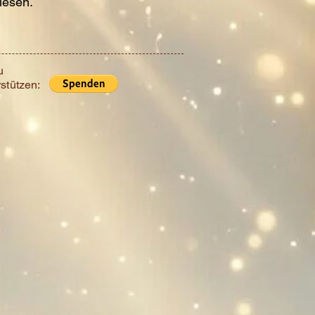
iesen.
u
stützen: