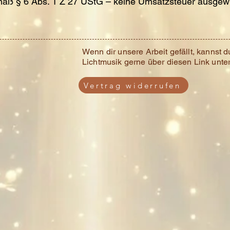
äß § 6 Abs. 1 Z 27 UStG – keine Umsatzsteuer ausgew
Wenn dir unsere Arbeit gefällt, kannst d
Lichtmusik gerne über diesen Link unter
Vertrag widerrufen