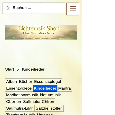
Start
Kinderlieder
Alben
Bücher
Essenzspiegel
Essenzvideos
Kinderlieder
Mantra
Meditationsmusik
Naturmusik
Oberton
Salimutra-Chiron
Salimutra-Lilith
Salzheilstollen
Tanzbare Musik
Unterton