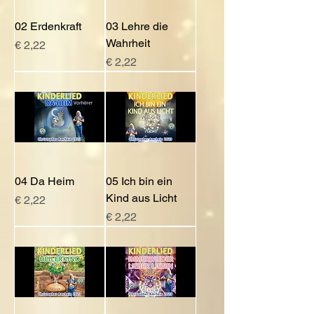
02 Erdenkraft
03 Lehre die
Wahrheit
Preis
€ 2,22
Preis
€ 2,22
04 Da Heim
05 Ich bin ein
Kind aus Licht
Preis
€ 2,22
Preis
€ 2,22