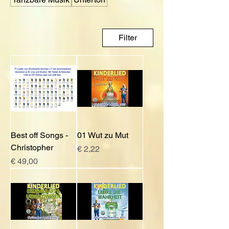
Filter
Best off Songs -
01 Wut zu Mut
Christopher
Preis
€ 2,22
Preis
€ 49,00