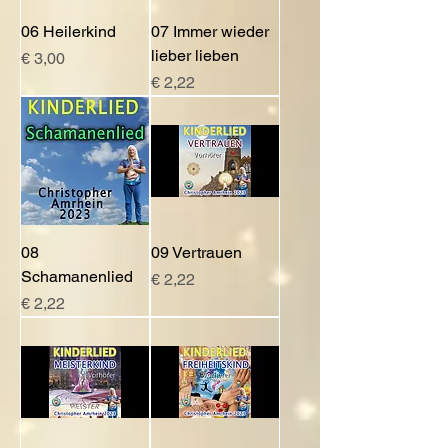
06 Heilerkind
07 Immer wieder
lieber lieben
Preis
€ 3,00
Preis
€ 2,22
08
09 Vertrauen
Schamanenlied
Preis
€ 2,22
Preis
€ 2,22