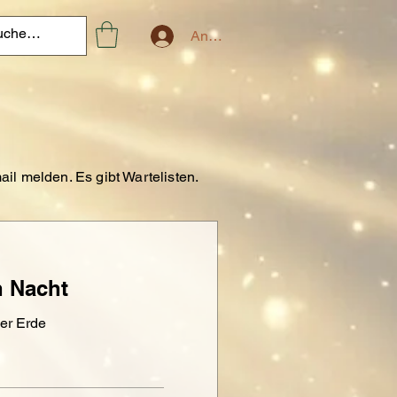
Anmelden
il melden. Es gibt Wartelisten.
n Nacht
er Erde