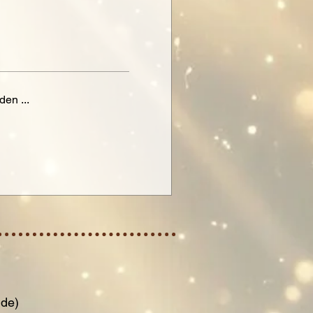
den ...
nde)