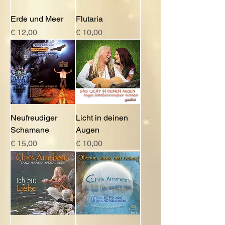
Erde und Meer
Flutaria
Preis
Preis
€ 12,00
€ 10,00
Neufreudiger
Licht in deinen
Schamane
Augen
Preis
Preis
€ 15,00
€ 10,00