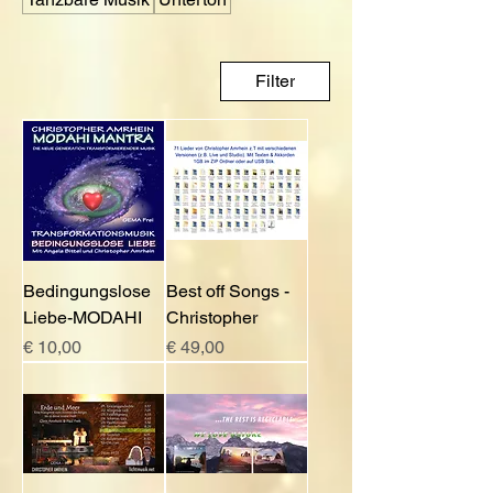
Filter
Bedingungslose
Best off Songs -
Liebe-MODAHI
Christopher
Preis
Preis
€ 10,00
€ 49,00