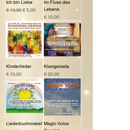
Ich bin Liebe
Im Fluss des
Lebens
Standardpreis
Sale-Preis
€ 10,00
€ 5,00
Preis
€ 15,00
Kinderlieder
Klanganada
Preis
Preis
€ 10,00
€ 20,00
Liederbuchorakel
Magic Voice