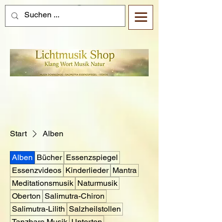
Start
Alben
Alben
Bücher
Essenzspiegel
Essenzvideos
Kinderlieder
Mantra
Meditationsmusik
Naturmusik
Oberton
Salimutra-Chiron
Salimutra-Lilith
Salzheilstollen
Tanzbare Musik
Unterton