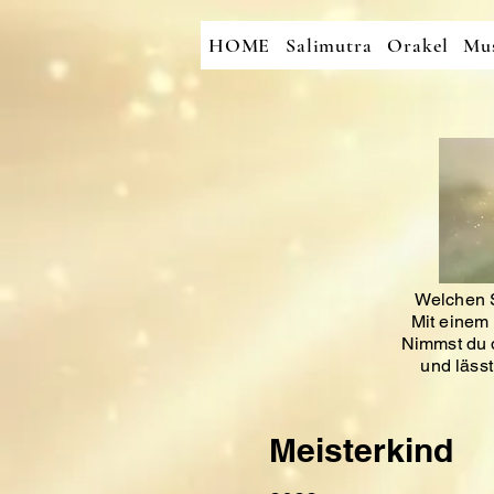
HOME
Salimutra
Orakel
Mus
Welchen S
Mit einem 
Nimmst du d
und läss
Meisterkind