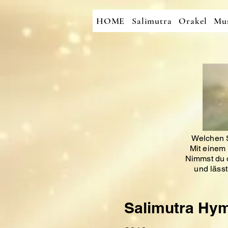
HOME
Salimutra
Orakel
Mus
Welchen S
Mit einem 
Nimmst du d
und läss
Salimutra Hy