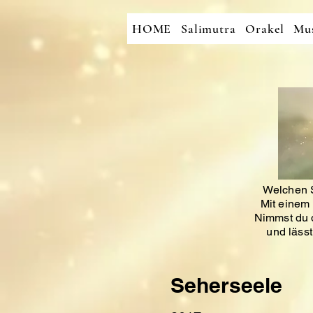
HOME
Salimutra
Orakel
Mus
Welchen S
Mit einem 
Nimmst du d
und läss
Seherseele