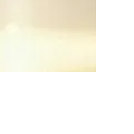
(Rücktritt).
Die Rücktrittsfrist beträgt
vierzehn Tage ab dem Tag
des Vertragsabschlusses.
Um Ihr Rücktrittsrecht
auszuüben, müssen Sie uns
Christopher Amrhein
Lichtmusik Pyhrabruck 10 A-
3962 Pyhrabruck Österreich
Telefon: +43 664 518 2707 E-
Mail:
christopher@lichtmusik.net
mittels einer eindeutigen
Erklärung (z. B. ein mit der
Post versandter Brief oder E-
Mail) über Ihren Entschluss,
diesen Vertrag zu widerrufen,