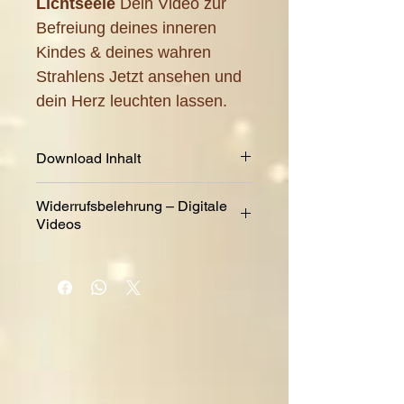
Lichtseele
Dein Video zur
Befreiung deines inneren
Kindes & deines wahren
Strahlens Jetzt ansehen und
dein Herz leuchten lassen.
Download Inhalt
Größe: 200 MB
Widerrufsbelehrung – Digitale
Dauer: 33 Minuten
Videos
Rücktrittsbelehrung – Digitale
Videos
Rücktrittsrecht
Sie haben das
Recht, binnen vierzehn Tagen
ohne Angabe von Gründen
diesen Vertrag zu widerrufen