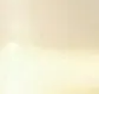
diesen Vertrag zu widerrufen
(Rücktritt).
Die Rücktrittsfrist beträgt
vierzehn Tage ab dem Tag
des Vertragsabschlusses.
Um Ihr Rücktrittsrecht
auszuüben, müssen Sie uns
Christopher Amrhein
Lichtmusik Pyhrabruck 10 A-
3962 Pyhrabruck Österreich
Telefon: +43 664 518 2707 E-
Mail:
christopher@lichtmusik.net
mittels einer eindeutigen
Erklärung (z. B. ein mit der
Post versandter Brief oder E-
Mail) über Ihren Entschluss,