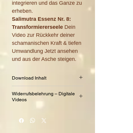
integrieren und das Ganze zu
erheben.
Salimutra Essenz Nr. 8:
Transformiererseele
Dein
Video zur Rückkehr deiner
schamanischen Kraft & tiefen
Umwandlung Jetzt ansehen
und aus der Asche steigen.
Download Inhalt
Größe: 182 MB
Widerrufsbelehrung – Digitale
Dauer: 28 Minuten
Videos
Rücktrittsrecht
Sie haben das
Recht, binnen vierzehn Tagen
ohne Angabe von Gründen