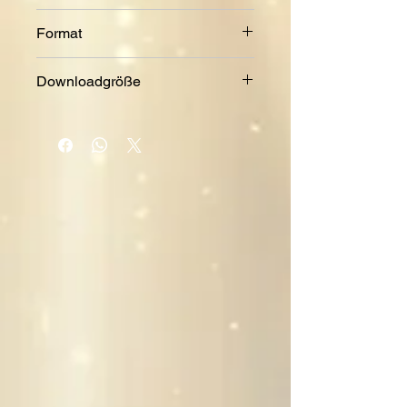
2015
Format
MP3
Downloadgröße
13,3 MB