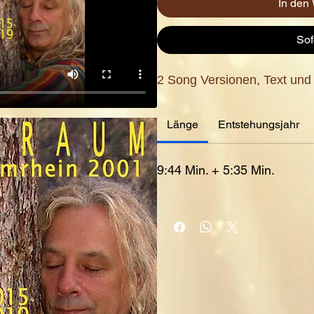
In den
Sof
2 Song Versionen, Text und
Länge
Entstehungsjahr
9:44 Min. + 5:35 Min.