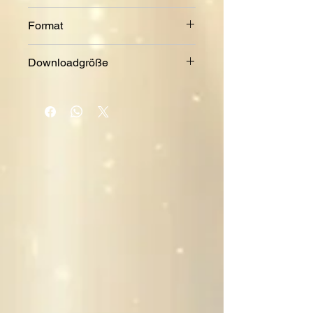
1994
Format
MP3
Downloadgröße
2,44 MB