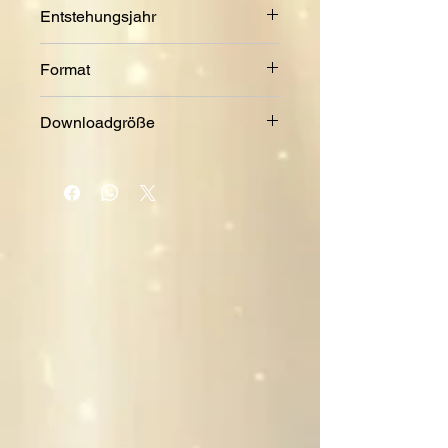
6:51 Min.
Entstehungsjahr
2020
Format
MP3
Downloadgröße
6,4 MB