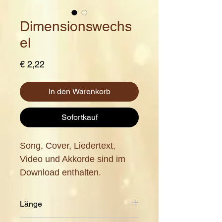
Dimensionswechs
el
Preis
€ 2,22
In den Warenkorb
Sofortkauf
Song, Cover, Liedertext,
Video und Akkorde sind im
Download enthalten.
Länge