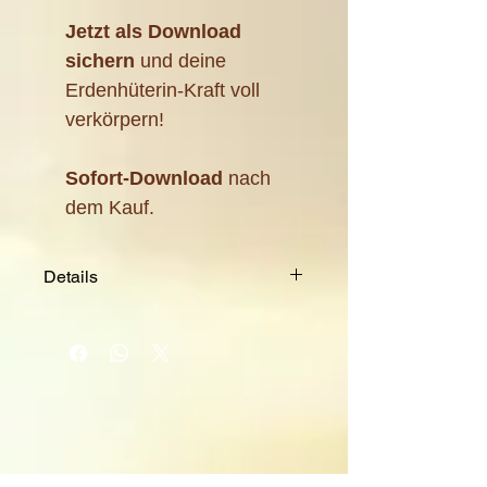
Jetzt als Download
sichern
und deine
Erdenhüterin-Kraft voll
verkörpern!
Sofort-Download
nach
dem Kauf.
Details
Format: Hochwertiges A4-
JPG zum Ausdrucken
Dateigröße: 1,2 MB