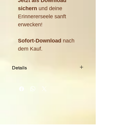
Jetzt als Download
sichern
und deine
Erinnererseele sanft
erwecken!
Sofort-Download
nach
dem Kauf.
Details
Format: Hochwertiges A4-
JPG zum Ausdrucken
Dateigröße: 1,15 MB