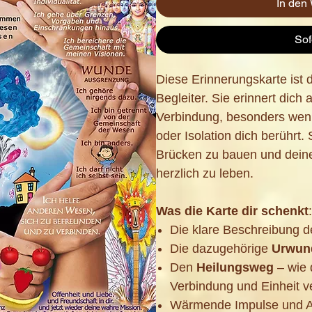
In den
Sof
Diese Erinnerungskarte ist 
Begleiter. Sie erinnert dich
Verbindung, besonders wen
oder Isolation dich berührt. 
Brücken zu bauen und deine
herzlich zu leben.
Was die Karte dir schenkt
:
Die klare Beschreibung d
Die dazugehörige
Urwun
Den
Heilungsweg
– wie 
Verbindung und Einheit v
Wärmende Impulse und Af