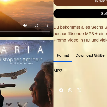
In den
Sof
Du bekommst alles Sechs S
hochauflösende MP3 + eine
Promo Video in HD und viel
Format
Download Größe
MP3