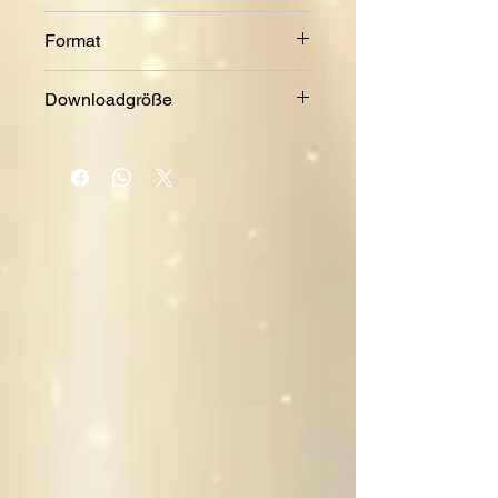
2008 + 2014
Format
MP3
Downloadgröße
17 MB