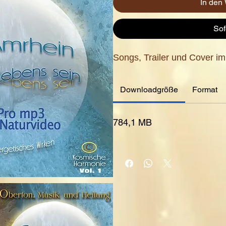
In den
Sof
Songs, Trailer und Cover i
Downloadgröße
Format
784,1 MB