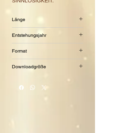
SINNLOSIGKEIT.
Länge
8:20 Min.
Entstehungsjahr
2023
Format
MP3
Downloadgröße
8,1 MB