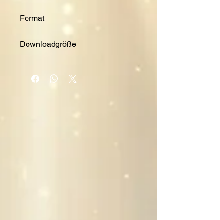
2015
Format
MP3
Downloadgröße
111 MB