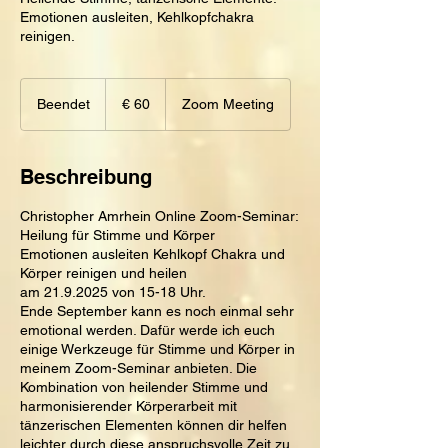
Emotionen ausleiten, Kehlkopfchakra
reinigen.
60
Euro
Beendet
B
€ 60
Zoom Meeting
e
e
n
Beschreibung
d
e
Christopher Amrhein Online Zoom-Seminar:
t
Heilung für Stimme und Körper
Emotionen ausleiten Kehlkopf Chakra und
Körper reinigen und heilen
am 21.9.2025 von 15-18 Uhr.
Ende September kann es noch einmal sehr
emotional werden. Dafür werde ich euch
einige Werkzeuge für Stimme und Körper in
meinem Zoom-Seminar anbieten. Die
Kombination von heilender Stimme und
harmonisierender Körperarbeit mit
tänzerischen Elementen können dir helfen
leichter durch diese anspruchsvolle Zeit zu