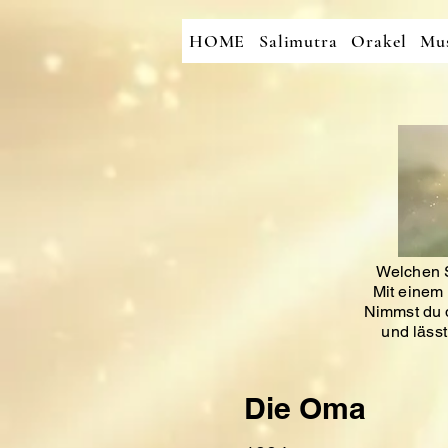
HOME
Salimutra
Orakel
Mus
Welchen S
Mit einem 
Nimmst du d
und läss
Die Oma