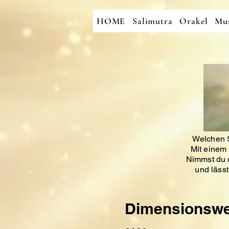
HOME
Salimutra
Orakel
Mus
Welchen S
Mit einem 
Nimmst du d
und läss
Dimensionswe